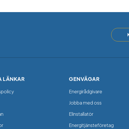
A LÄNKAR
GENVÄGAR
spolicy
Energirådgivare
Jobba med oss
an
Elinstallatör
or
Energitjänsteföretag