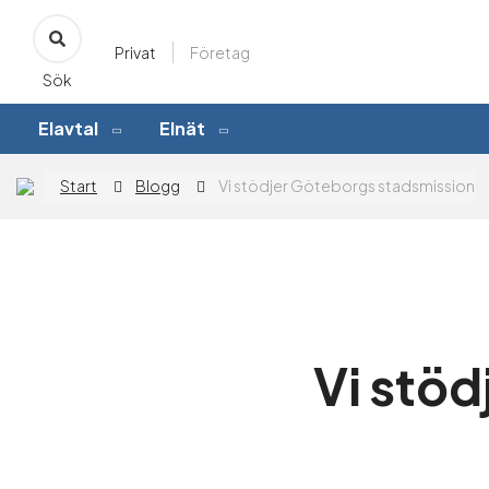
Privat
Företag
Sök
Elavtal
Elnät
Start
Blogg
Vi stödjer Göteborgs stadsmission
Vi stö