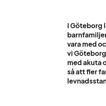
I Göteborg l
barnfamiljer
vara med oc
vi Göteborg
med akuta o
så att fler f
levnadssta