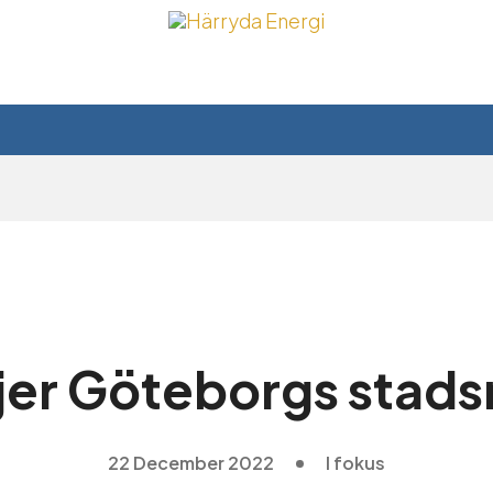
djer Göteborgs stads
22 December 2022
I fokus