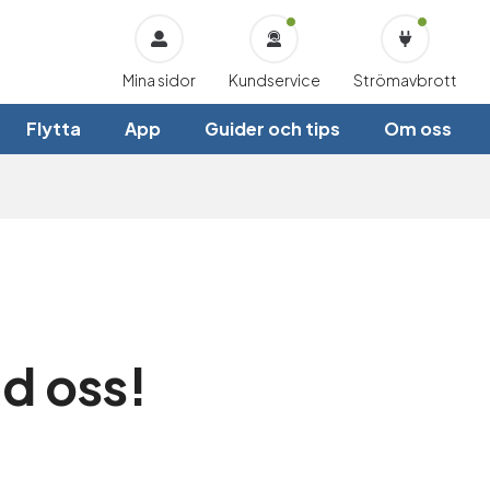
Mina sidor
Kundservice
Strömavbrott
Flytta
App
Guider och tips
Om oss
d oss!