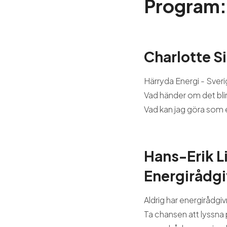
Program:
Charlotte S
Härryda Energi - Sver
Vad händer om det blir
Vad kan jag göra som
Hans-Erik L
Energirådgi
Aldrig har energirådgivn
Ta chansen att lyssna 