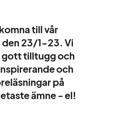
komna till vår
 den 23/1-23. Vi
 gott tilltugg och
l inspirerande och
öreläsningar på
hetaste ämne - el!