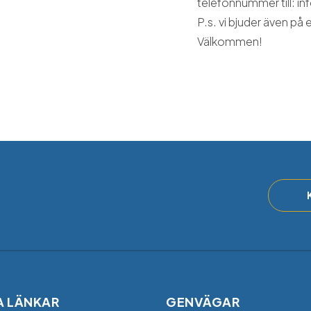
telefonnummer till: in
P.s. vi bjuder även på
Välkommen!
A LÄNKAR
GENVÄGAR