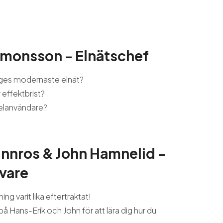
imonsson - Elnätschef
iges modernaste elnät?
 effektbrist?
 elanvändare?
innros & John Hamnelid -
vare
ing varit lika eftertraktat!
på Hans-Erik och John för att lära dig hur du