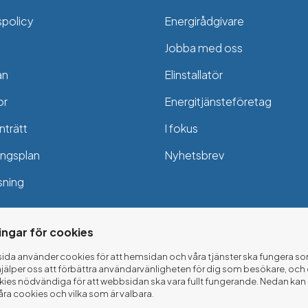
spolicy
Energirådgivare
Jobba med oss
an
Elinstallatör
or
Energitjänsteföretag
trätt
I fokus
ngsplan
Nyhetsbrev
sning
ningar för cookies
ida använder cookies för att hemsidan och våra tjänster ska fungera so
jälper oss att förbättra användarvänligheten för dig som besökare, och 
kies nödvändiga för att webbsidan ska vara fullt fungerande. Nedan kan 
ra cookies och vilka som är valbara.