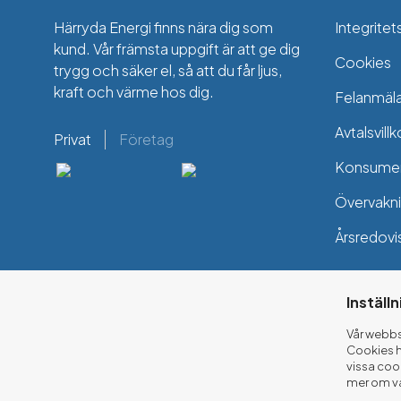
Härryda Energi finns nära dig som
Integritet
kund. Vår främsta uppgift är att ge dig
Cookies
trygg och säker el, så att du får ljus,
kraft och värme hos dig.
Felanmäl
Avtalsvillk
Privat
Företag
Konsumen
Övervakni
Årsredovi
Inställ
Vår webbs
Cookies h
vissa coo
mer om vå