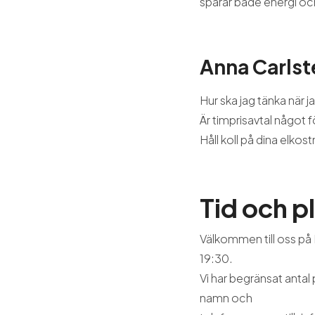
sparar både energi oc
Anna Carlst
Hur ska jag tänka när ja
Är timprisavtal något 
Håll koll på dina elk
Tid och p
Välkommen till oss på
19:30.
Vi har begränsat antal 
namn och