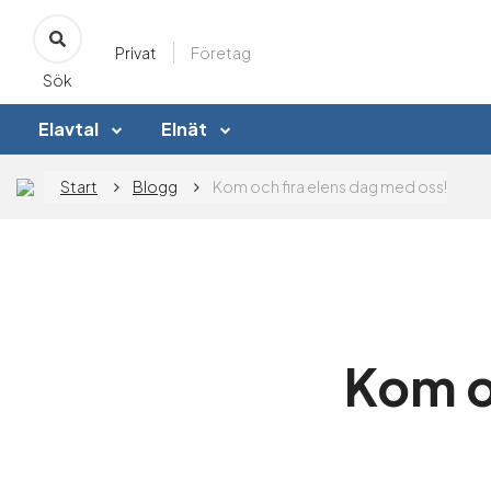
Privat
Företag
Sök
Elavtal
Elnät
Start
Blogg
Kom och fira elens dag med oss!
Kom o