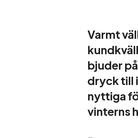
Varmt väl
kundkväll
bjuder på
dryck til
nyttiga f
vinterns 