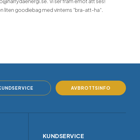
fo@harrydaenergi.se. Vi ser fram emot att ses!
 en liten goodiebag med vinterns ”bra-att-ha”.
KUNDSERVICE
AVBROTTSINFO
KUNDSERVICE