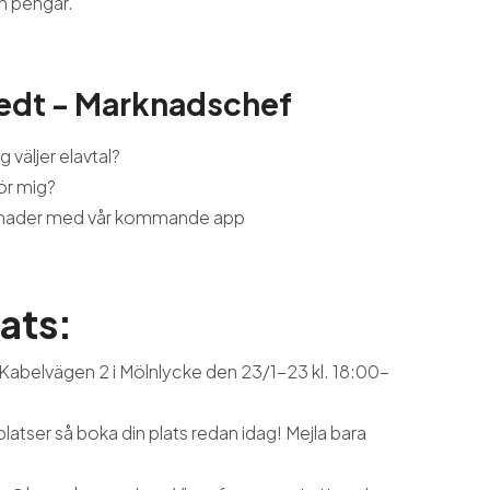
h pengar.
edt - Marknadschef
g väljer elavtal?
för mig?
ostnader med vår kommande app
lats:
 Kabelvägen 2 i Mölnlycke den 23/1-23 kl. 18:00-
platser så boka din plats redan idag! Mejla bara