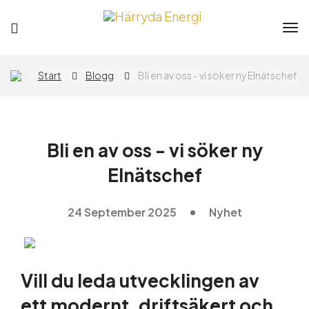
Tog
nav
Privat
Företag
Start
Blogg
Bli en av oss - vi söker ny Elnätschef
Elavtal
Bli en av oss - vi söker ny
Elnät
Elnätschef
Flytta
24 September 2025
Nyhet
App
Vill du leda utvecklingen av
ett modernt, driftsäkert och