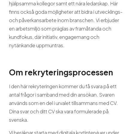
hjälpsamma kollegor samt ett nära ledarskap. Här
finns också goda möjligheter att bidra i utvecklings-
och påverkansarbete inom branschen. Vi erbjuder
en arbetsmiljö som präglas av framåtanda och
kundfokus, där initiativ, engagemang och
nytänkande uppmuntras.
Om rekryteringsprocessen
I den här rekryteringen kommer du få svara på ett
antal frågor i samband med din ansökan. Svaren
används som en del i urvalet tillsammans med CV.
Dina svar och ditt CV ska vara formulerade på
svenska.
Vi beräknar starta med digitala kortintervjuer under