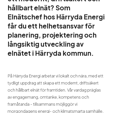
Guider och tips
hållbart elnät? Som
Elnätschef hos Härryda Energi
Om oss
får du ett helhetsansvar för
planering, projektering och
långsiktig utveckling av
elnätet i Härryda kommun.
På Härryda Energi arbetar vi lokalt och nära, med ett
tydligt uppdrag att skapa ett modernt, driftsäkert
och hållbart elnät för framtiden. Vår vardag präglas
av engagemang, omtanke, kompetens och
framåtanda - tillsammans möjliggör vi
morgondagens energi- och klimatsmarta samhälle.