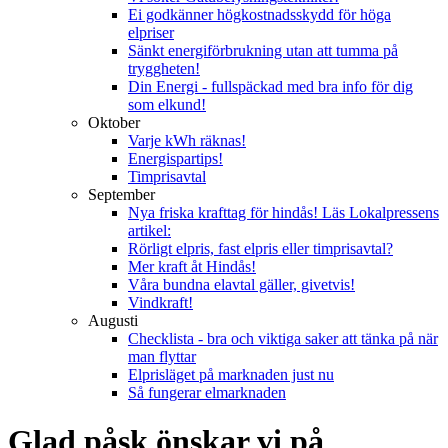
Ei godkänner högkostnadsskydd för höga
elpriser
Sänkt energiförbrukning utan att tumma på
tryggheten!
Din Energi - fullspäckad med bra info för dig
som elkund!
Oktober
Varje kWh räknas!
Energispartips!
Timprisavtal
September
Nya friska krafttag för hindås! Läs Lokalpressens
artikel:
Rörligt elpris, fast elpris eller timprisavtal?
Mer kraft åt Hindås!
Våra bundna elavtal gäller, givetvis!
Vindkraft!
Augusti
Checklista - bra och viktiga saker att tänka på när
man flyttar
Elprisläget på marknaden just nu
Så fungerar elmarknaden
Glad påsk önskar vi på