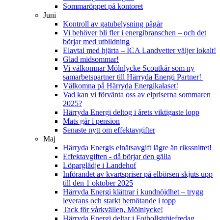
Sommaröppet på kontoret
Juni
Kontroll av gatubelysning pågår
Vi behöver bli fler i energibranschen – och det
börjar med utbildning
Elavtal med hjärta – ICA Landvetter väljer lokalt!
Glad midsommar!
Vi välkomnar Mölnlycke Scoutkår som ny
samarbetspartner till Härryda Energi Partner!
Välkomna på Härryda Energikalaset!
Vad kan vi förvänta oss av elpriserna sommaren
2025?
Härryda Energi deltog i årets viktigaste lopp
Mats går i pension
Senaste nytt om effektavgifter
Maj
Härryda Energis elnätsavgift lägre än rikssnittet!
Effektavgiften - då börjar den gälla
Löparglädje i Landehof
Införandet av kvartspriser på elbörsen skjuts upp
till den 1 oktober 2025
Härryda Energi klättrar i kundnöjdhet – trygg
leverans och starkt bemötande i topp
Tack för vårkvällen, Mölnlycke!
Härryda Energi deltar i Fotbollströjefredag