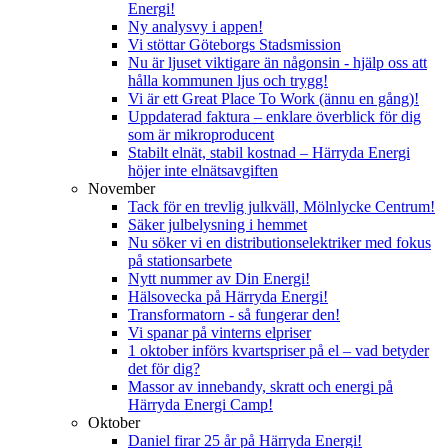
Energi!
Ny analysvy i appen!
Vi stöttar Göteborgs Stadsmission
Nu är ljuset viktigare än någonsin - hjälp oss att
hålla kommunen ljus och trygg!
Vi är ett Great Place To Work (ännu en gång)!
Uppdaterad faktura – enklare överblick för dig
som är mikroproducent
Stabilt elnät, stabil kostnad – Härryda Energi
höjer inte elnätsavgiften
November
Tack för en trevlig julkväll, Mölnlycke Centrum!
Säker julbelysning i hemmet
Nu söker vi en distributionselektriker med fokus
på stationsarbete
Nytt nummer av Din Energi!
Hälsovecka på Härryda Energi!
Transformatorn - så fungerar den!
Vi spanar på vinterns elpriser
1 oktober införs kvartspriser på el – vad betyder
det för dig?
Massor av innebandy, skratt och energi på
Härryda Energi Camp!
Oktober
Daniel firar 25 år på Härryda Energi!