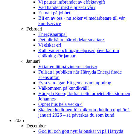
Vi pausar införandet av effektavgift
Vad händer med elpriset i vår?
En natt på jobbet
Bli en av oss - nu söker vi medarbetare till vår
kundservice
Februari
Energispartips!
Det blir bättre när vi delar smartare
Vi elskar er!
Kallt väder och högre elpriser påverkar din
elräkning för januari
Januari
Vi tar en titt på vinterns elpriser
Fullsatt i publiken när Härryda Energi firade
Elens afton
Fyra vardagar. Ett gemensamt uppdrag.
Välkommen på kundkväll!
Härryda Energi bidrar i efterarbetet efter stormen
Johannes
Öppet hus hela vecka 4
Skattereduktionen för mikroproduktion upphör 1
januari 2026 – så påverkas du som kund
2025
December
God jul och gott nytt år önskar vi på Härryda