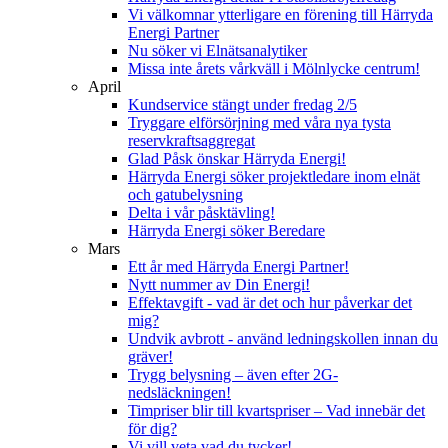
Vi välkomnar ytterligare en förening till Härryda
Energi Partner
Nu söker vi Elnätsanalytiker
Missa inte årets vårkväll i Mölnlycke centrum!
April
Kundservice stängt under fredag 2/5
Tryggare elförsörjning med våra nya tysta
reservkraftsaggregat
Glad Påsk önskar Härryda Energi!
Härryda Energi söker projektledare inom elnät
och gatubelysning
Delta i vår påsktävling!
Härryda Energi söker Beredare
Mars
Ett år med Härryda Energi Partner!
Nytt nummer av Din Energi!
Effektavgift - vad är det och hur påverkar det
mig?
Undvik avbrott - använd ledningskollen innan du
gräver!
Trygg belysning – även efter 2G-
nedsläckningen!
Timpriser blir till kvartspriser – Vad innebär det
för dig?
Vi vill veta vad du tycker!