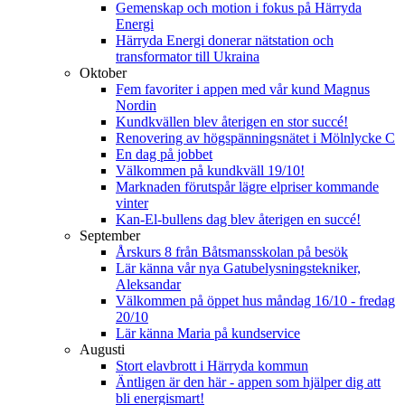
Gemenskap och motion i fokus på Härryda
Energi
Härryda Energi donerar nätstation och
transformator till Ukraina
Oktober
Fem favoriter i appen med vår kund Magnus
Nordin
Kundkvällen blev återigen en stor succé!
Renovering av högspänningsnätet i Mölnlycke C
En dag på jobbet
Välkommen på kundkväll 19/10!
Marknaden förutspår lägre elpriser kommande
vinter
Kan-El-bullens dag blev återigen en succé!
September
Årskurs 8 från Båtsmansskolan på besök
Lär känna vår nya Gatubelysningstekniker,
Aleksandar
Välkommen på öppet hus måndag 16/10 - fredag
20/10
Lär känna Maria på kundservice
Augusti
Stort elavbrott i Härryda kommun
Äntligen är den här - appen som hjälper dig att
bli energismart!