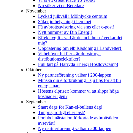
Vi är ett Great Place To Work!
Nu söker vi en Beredare
November
Lyckad julkväll i Mölnlycke centrum
Säker julbelysning i hemmet
Få avbrottsavisering via sms eller e-post!
Nytt nummer av Din Energi!
Effektavgift - vad är det och hur påverkar det
mig?
Uppdatering om elbilsladdning i Landvetter!
Vi behöver bli fler - är du vår nya
distributionselektriker?
Full fart på Härryda Energi Höstlovscamp!
Oktober
Ny partnerförening valbar i 200-lappen
Minska din elförbrukning - sju tips för att bli
energismart
Höstens elpriser: kommer vi att slippa höga
kostnader igen?
September
Snart dags för Kan-el-bullens dag!
Timpris, rörligt eller fast?
Portabel nätstation förkortade avbrottstiden
avsevärt!
Ny partnerförening valbar i 200-lappen