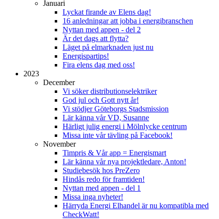
Januari
Lyckat firande av Elens dag!
16 anledningar att jobba i energibranschen
Nyttan med appen - del 2
Är det dags att flytta?
Läget på elmarknaden just nu
Energispartips!
Fira elens dag med oss!
2023
December
Vi söker distributionselektriker
God jul och Gott nytt år!
Vi stödjer Göteborgs Stadsmission
Lär känna vår VD, Susanne
Härligt julig energi i Mölnlycke centrum
Missa inte vår tävling på Facebook!
November
Timpris & Vår app = Energismart
Lär känna vår nya projektledare, Anton!
Studiebesök hos PreZero
Hindås redo för framtiden!
Nyttan med appen - del 1
Missa inga nyheter!
Härryda Energi Elhandel är nu kompatibla med
CheckWatt!