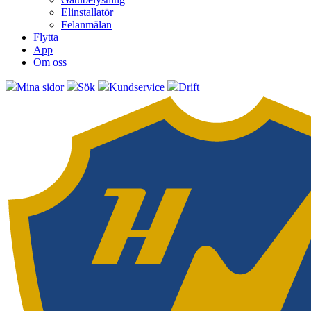
Elinstallatör
Felanmälan
Flytta
App
Om oss
Mina sidor
Sök
Kundservice
Drift