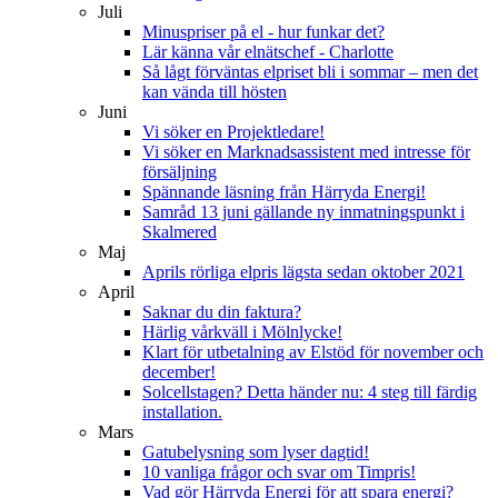
Juli
Minuspriser på el - hur funkar det?
Lär känna vår elnätschef - Charlotte
Så lågt förväntas elpriset bli i sommar – men det
kan vända till hösten
Juni
Vi söker en Projektledare!
Vi söker en Marknadsassistent med intresse för
försäljning
Spännande läsning från Härryda Energi!
Samråd 13 juni gällande ny inmatningspunkt i
Skalmered
Maj
Aprils rörliga elpris lägsta sedan oktober 2021
April
Saknar du din faktura?
Härlig vårkväll i Mölnlycke!
Klart för utbetalning av Elstöd för november och
december!
Solcellstagen? Detta händer nu: 4 steg till färdig
installation.
Mars
Gatubelysning som lyser dagtid!
10 vanliga frågor och svar om Timpris!
Vad gör Härryda Energi för att spara energi?