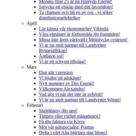
Monika firar 25 år på Härryda Energi!
Smycka ett elskåp med ditt favoritfoto!
Ta chansen och bli en av oss - vi söker
distributionselektriker
April
Lär känna vår ekonomichef Viktoria
Våra elmätare är förberedda för framtiden!
Missa inte årets vårkväll i Mölnlycke centrum!
Vi är nu stolt partner till Landvetter
Ryttarsällskap!
Äntligen sol!
Vi är ett schysst elbolag!
Mars
Dan går i pension
Vi bjuder på påskägg!
Nytt nummer av Din Energi!
Välkommen Alexandra!
Vad gör vi när det inte är avbrott?
Vi är nu stolt partner till Landvetter Wings!
Februari
Skräddarsy din app!
Timpris eller rörligt månadspris?
Få din faktura via Kivra
Möt vår nätspecialist, Pontus
Delta i vårt Alla hjärtans dag bingo!