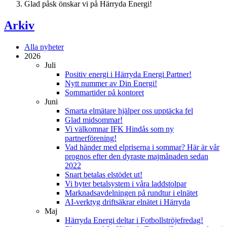
Glad påsk önskar vi på Härryda Energi!
Arkiv
Alla nyheter
2026
Juli
Positiv energi i Härryda Energi Partner!
Nytt nummer av Din Energi!
Sommartider på kontoret
Juni
Smarta elmätare hjälper oss upptäcka fel
Glad midsommar!
Vi välkomnar IFK Hindås som ny
partnerförening!
Vad händer med elpriserna i sommar? Här är vår
prognos efter den dyraste majmånaden sedan
2022
Snart betalas elstödet ut!
Vi byter betalsystem i våra laddstolpar
Marknadsavdelningen på rundtur i elnätet
AI-verktyg driftsäkrar elnätet i Härryda
Maj
Härryda Energi deltar i Fotbollströjefredag!