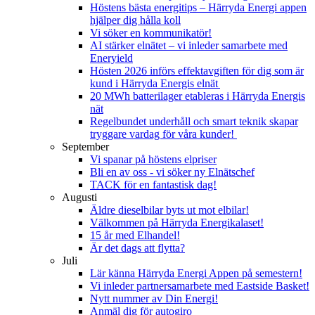
Höstens bästa energitips – Härryda Energi appen
hjälper dig hålla koll
Vi söker en kommunikatör!
AI stärker elnätet – vi inleder samarbete med
Eneryield️
Hösten 2026 införs effektavgiften för dig som är
kund i Härryda Energis elnät
20 MWh batterilager etableras i Härryda Energis
nät
Regelbundet underhåll och smart teknik skapar
tryggare vardag för våra kunder!
September
Vi spanar på höstens elpriser
Bli en av oss - vi söker ny Elnätschef
TACK för en fantastisk dag!
Augusti
Äldre dieselbilar byts ut mot elbilar!
Välkommen på Härryda Energikalaset!
15 år med Elhandel!
Är det dags att flytta?
Juli
Lär känna Härryda Energi Appen på semestern!
Vi inleder partnersamarbete med Eastside Basket!
Nytt nummer av Din Energi!
Anmäl dig för autogiro