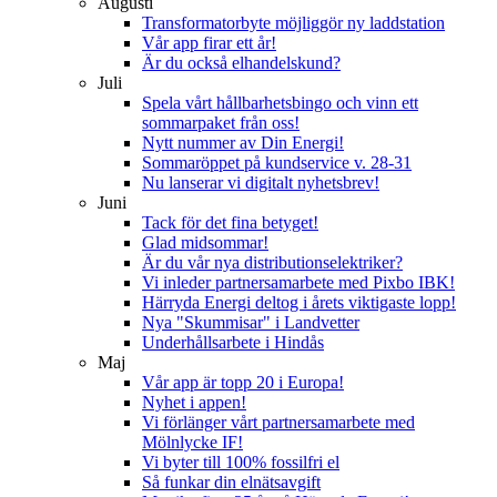
Augusti
Transformatorbyte möjliggör ny laddstation
Vår app firar ett år!
Är du också elhandelskund?
Juli
Spela vårt hållbarhetsbingo och vinn ett
sommarpaket från oss!
Nytt nummer av Din Energi!
Sommaröppet på kundservice v. 28-31
Nu lanserar vi digitalt nyhetsbrev!
Juni
Tack för det fina betyget!
Glad midsommar!
Är du vår nya distributionselektriker?
Vi inleder partnersamarbete med Pixbo IBK!
Härryda Energi deltog i årets viktigaste lopp!
Nya "Skummisar" i Landvetter
Underhållsarbete i Hindås
Maj
Vår app är topp 20 i Europa!
Nyhet i appen!
Vi förlänger vårt partnersamarbete med
Mölnlycke IF!
Vi byter till 100% fossilfri el
Så funkar din elnätsavgift