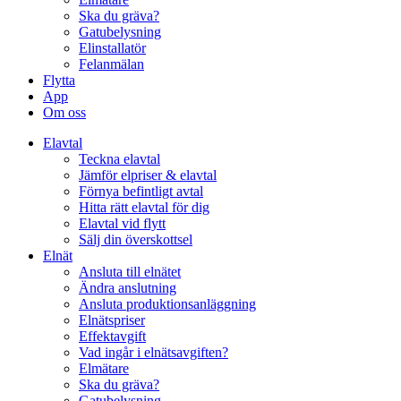
Ska du gräva?
Gatubelysning
Elinstallatör
Felanmälan
Flytta
App
Om oss
Elavtal
Teckna elavtal
Jämför elpriser & elavtal
Förnya befintligt avtal
Hitta rätt elavtal för dig
Elavtal vid flytt
Sälj din överskottsel
Elnät
Ansluta till elnätet
Ändra anslutning
Ansluta produktionsanläggning
Elnätspriser
Effektavgift
Vad ingår i elnätsavgiften?
Elmätare
Ska du gräva?
Gatubelysning