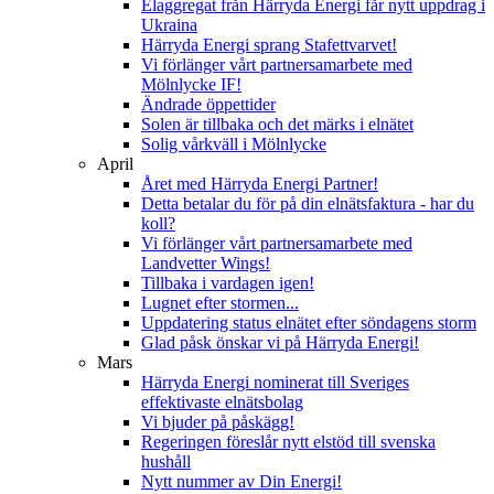
Elaggregat från Härryda Energi får nytt uppdrag i
Ukraina
Härryda Energi sprang Stafettvarvet!
Vi förlänger vårt partnersamarbete med
Mölnlycke IF!
Ändrade öppettider
Solen är tillbaka och det märks i elnätet
Solig vårkväll i Mölnlycke
April
Året med Härryda Energi Partner!
Detta betalar du för på din elnätsfaktura - har du
koll?
Vi förlänger vårt partnersamarbete med
Landvetter Wings!
Tillbaka i vardagen igen!
Lugnet efter stormen...
Uppdatering status elnätet efter söndagens storm
Glad påsk önskar vi på Härryda Energi!
Mars
Härryda Energi nominerat till Sveriges
effektivaste elnätsbolag
Vi bjuder på påskägg!
Regeringen föreslår nytt elstöd till svenska
hushåll
Nytt nummer av Din Energi!