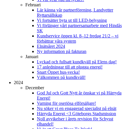
Februari
Lär känna vår partnerförening, Landvetter
Ryttarsällskap
Vi fortsätter byta ut till LED-belysning
Vi förlänger vårt partnersamarbete med Hindås
SK
Kundservice öppen kl. 8–12 fredag 21/2 – vi
förbättrar våra system
Elnätsåret 2024
Ny information på fakturan
Januari
Lyckad och fullsatt kundkväll på Elens dag!
17 anledningar till att plugga energi!
Snart Öppet hus-vecka!
Välkommen på kundkväll!
2024
December
God Jul och Gott Nytt år önskar vi på Härryda
Energi!
Varning för oseriösa elförsäljare!
Nu söker vi en engagerad specialist på elnät
Härryda Energi <3 Göteborgs Stadsmission
Noll avvikelser i årets revision för Schysst
elhandel!