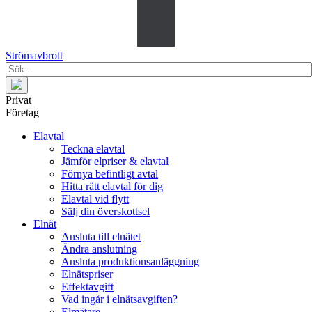
Strömavbrott
Privat
Företag
Elavtal
Teckna elavtal
Jämför elpriser & elavtal
Förnya befintligt avtal
Hitta rätt elavtal för dig
Elavtal vid flytt
Sälj din överskottsel
Elnät
Ansluta till elnätet
Ändra anslutning
Ansluta produktionsanläggning
Elnätspriser
Effektavgift
Vad ingår i elnätsavgiften?
Elmätare