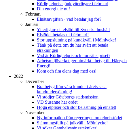
Rörligt elpris sjönk ytterligare i februari
Din energi ute nu!
Februari
Elnätsavgiften - vad betalar jag för?
Januari
Ytterligare ett elstöd till Svenska hushåll
Elstödet betalas ut i februari!
Stor uppslutning på kundkväll i Mölnlycke!
Tänk på detta om du har svårt att betala
elräkningen
Vad är Rörligt elpris och hur sätts priset?
Arbetsmiljöverket ger utmärkt i betyg till Härryda
Energi!
Kom och fira elens dag med oss!
2022
December
Bra betyg från våra kunder i årets sista
kundundersökning!
Vi stödjer Göteborgs stadsmission
VD Susanne har ordet
Höga elpriser och stor belastning på elnätet!
November
Ny information från regeringen om elprisstödet
Stämningsfullt på julkväll i Mölnlycke!
Vi söker Gatubelysningstekniker!