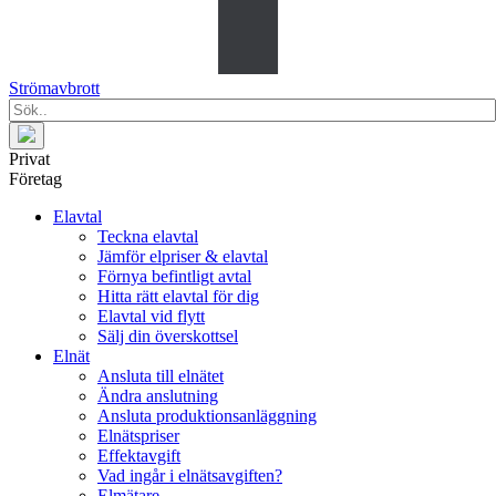
Strömavbrott
Privat
Företag
Elavtal
Teckna elavtal
Jämför elpriser & elavtal
Förnya befintligt avtal
Hitta rätt elavtal för dig
Elavtal vid flytt
Sälj din överskottsel
Elnät
Ansluta till elnätet
Ändra anslutning
Ansluta produktionsanläggning
Elnätspriser
Effektavgift
Vad ingår i elnätsavgiften?
Elmätare