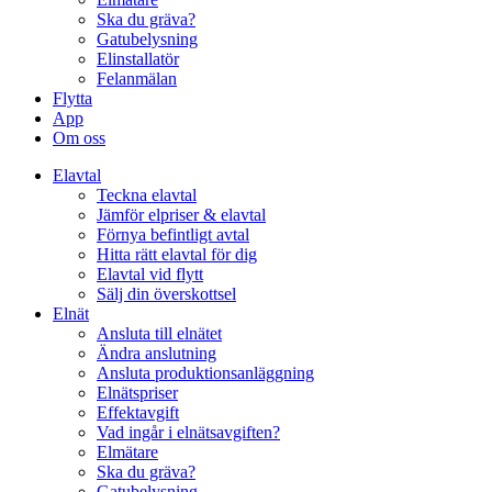
Ska du gräva?
Gatubelysning
Elinstallatör
Felanmälan
Flytta
App
Om oss
Elavtal
Teckna elavtal
Jämför elpriser & elavtal
Förnya befintligt avtal
Hitta rätt elavtal för dig
Elavtal vid flytt
Sälj din överskottsel
Elnät
Ansluta till elnätet
Ändra anslutning
Ansluta produktionsanläggning
Elnätspriser
Effektavgift
Vad ingår i elnätsavgiften?
Elmätare
Ska du gräva?
Gatubelysning