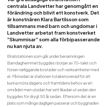
Guider och tips
centrala Landvetter har genomgått en
förändring och blivit ett konstverk. Det
är konstnären Klara Bartilsson som
Om oss
tillsammans med barn och ungdomar i
Landvetter arbetat fram konstverket
"Skummisar" som alla förbipasserande
nu kan njuta av.
Elnätstationen som går under benämningen
Barndaghemmet byggdes i början av 70-talet och
förser närliggande bostäder och verksamheter med
el. På insidan är stationen totalrenoverad för att
kunna möta dagens och framtidens behov av el i
området men utsidan har sett likadan ut sedan den
byggdes för drygt 50 år sedan. Eftersom det är en
plats som många dagligen passerar och byggnaden