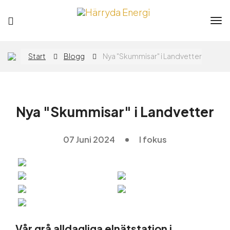
Tog
nav
Privat
Företag
Start
Blogg
Nya "Skummisar" i Landvetter
Elavtal
Nya "Skummisar" i Landvetter
Elnät
07 Juni 2024
I fokus
Flytta
App
Vår grå alldagliga elnätstation i