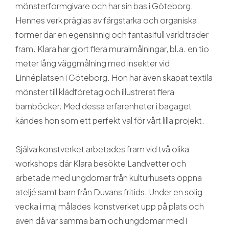
mönsterformgivare och har sin bas i Göteborg.
Hennes verk präglas av färgstarka och organiska
former där en egensinnig och fantasifull värld träder
fram. Klara har gjort flera muralmålningar, bl.a. en tio
meter lång väggmålning med insekter vid
Linnéplatsen i Göteborg. Hon har även skapat textila
mönster till klädföretag och illustrerat flera
barnböcker. Med dessa erfarenheter i bagaget
kändes hon som ett perfekt val för vårt lilla projekt.
Själva konstverket arbetades fram vid två olika
workshops där Klara besökte Landvetter och
arbetade med ungdomar från kulturhusets öppna
ateljé samt barn från Duvans fritids. Under en solig
vecka i maj målades konstverket upp på plats och
även då var samma barn och ungdomar med i