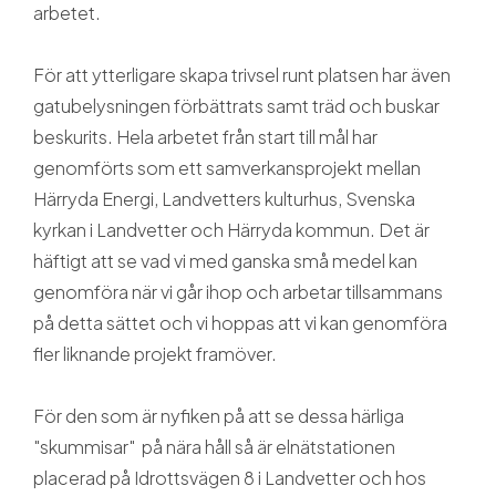
arbetet.
För att ytterligare skapa trivsel runt platsen har även
gatubelysningen förbättrats samt träd och buskar
beskurits. Hela arbetet från start till mål har
genomförts som ett samverkansprojekt mellan
Härryda Energi, Landvetters kulturhus, Svenska
kyrkan i Landvetter och Härryda kommun. Det är
häftigt att se vad vi med ganska små medel kan
genomföra när vi går ihop och arbetar tillsammans
på detta sättet och vi hoppas att vi kan genomföra
fler liknande projekt framöver.
För den som är nyfiken på att se dessa härliga
"skummisar" på nära håll så är elnätstationen
placerad på Idrottsvägen 8 i Landvetter och hos