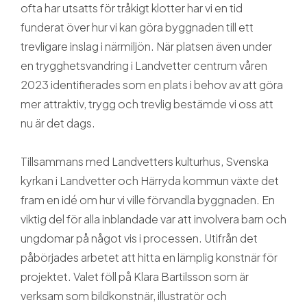
ofta har utsatts för tråkigt klotter har vi en tid
funderat över hur vi kan göra byggnaden till ett
trevligare inslag i närmiljön. När platsen även under
en trygghetsvandring i Landvetter centrum våren
2023 identifierades som en plats i behov av att göra
mer attraktiv, trygg och trevlig bestämde vi oss att
nu är det dags.
Tillsammans med Landvetters kulturhus, Svenska
kyrkan i Landvetter och Härryda kommun växte det
fram en idé om hur vi ville förvandla byggnaden. En
viktig del för alla inblandade var att involvera barn och
ungdomar på något vis i processen. Utifrån det
påbörjades arbetet att hitta en lämplig konstnär för
projektet. Valet föll på Klara Bartilsson som är
verksam som bildkonstnär, illustratör och