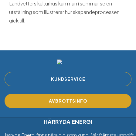
Landvetters kulturhus kan man i sommar se en
utställning som illustrerar hur skapandeprocessen
gick till.
KUNDSERVICE
AVBROTTSINFO
HÄRRYDA ENERGI
Härryda Energi finns nära dig som kund. Vår främsta uppgift