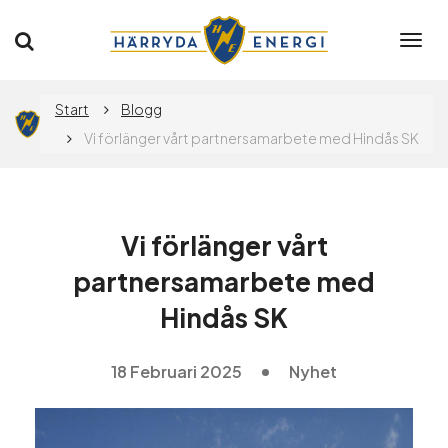
Togg
navi
Privat
Företag
Start
Blogg
Vi förlänger vårt partnersamarbete med Hindås SK
Elavtal
Elnät
Vi förlänger vårt
partnersamarbete med
Flytta
Hindås SK
18 Februari 2025
Nyhet
App