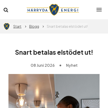
Togg
navi
Privat
Företag
Start
Blogg
Snart betalas elstödet ut!
Elavtal
Snart betalas elstödet ut!
Elnät
08 Juni 2026
Nyhet
Flytta
App