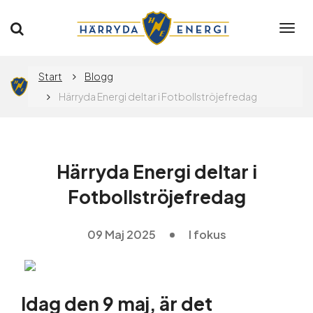
Togg
navi
Privat
Företag
Start
Blogg
Härryda Energi deltar i Fotbollströjefredag
Elavtal
Elnät
Härryda Energi deltar i
Fotbollströjefredag
Flytta
09 Maj 2025
I fokus
App
Idag den 9 maj, är det