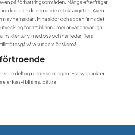
även på förbättringsområden. Många efterfrågar
ation kring den kommande effektavgiften. Även
 form av hemsidan, Mina sidor och appen finns det
tveckling för att bli ännu mer användarvänliga
 insikter tar vi med oss och har redan flera
tt tillmötesgå våra kunders önskemål.
 förtroende
under som deltog i undersökningen. Era synpunkter
re er kan vi bli ännu bättre!