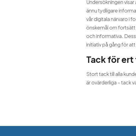
Undersökningen visar 
ännu tydligare inform
vår digitala närvaro i
önskemål om fortsätt u
och informativa. Dessa
initiativ på gång för a
Tack för ert
Stort tack till alla k
är ovärderliga – tack va