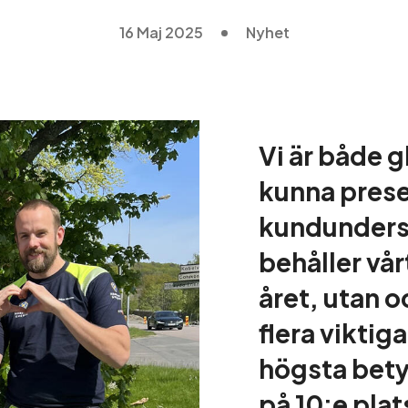
16 Maj 2025
Nyhet
Vi är både g
kunna prese
kundundersö
behåller vårt
året, utan o
flera viktig
högsta bety
på 10:e plat