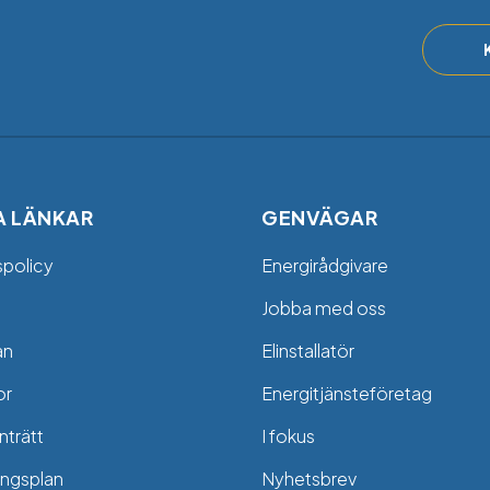
A LÄNKAR
GENVÄGAR
spolicy
Energirådgivare
Jobba med oss
an
Elinstallatör
or
Energitjänsteföretag
trätt
I fokus
ngsplan
Nyhetsbrev