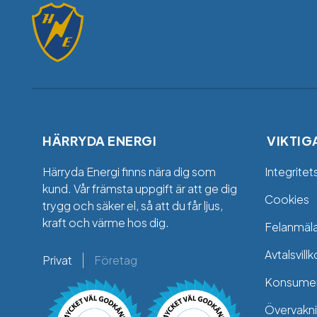
HÄRRYDA ENERGI
VIKTIG
Härryda Energi finns nära dig som
Integritet
kund. Vår främsta uppgift är att ge dig
Cookies
trygg och säker el, så att du får ljus,
kraft och värme hos dig.
Felanmäl
Avtalsvillk
Privat
Företag
Konsumen
Övervakni