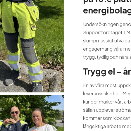
energibolag 
Undersökningen geno
Supportföretaget TMJ
slumpmässigt utvalda k
engagemang våra medar
trygg, tydlig och nära 
Trygg el – å
En av våra mest uppska
leveranssäkerhet. Med e
kunder märker vårt arb
sällan upplever ströma
kommer som klockan". 
långsiktiga arbete med