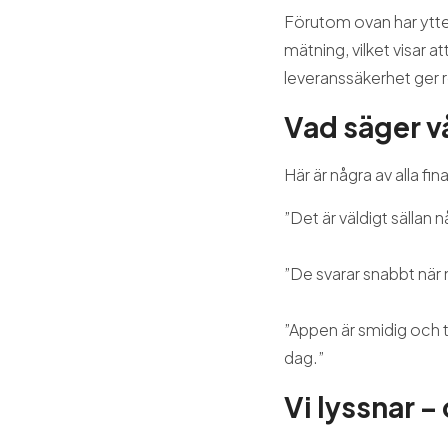
Förutom ovan har ytte
mätning, vilket visar 
leveranssäkerhet ger r
Vad säger v
Här är några av alla fi
”Det är väldigt sällan 
”De svarar snabbt när 
”Appen är smidig och ty
dag.”
Vi lyssnar –