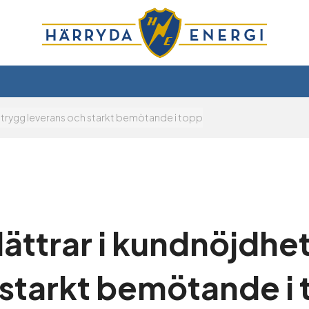
– trygg leverans och starkt bemötande i topp
lättrar i kundnöjdhet
starkt bemötande i