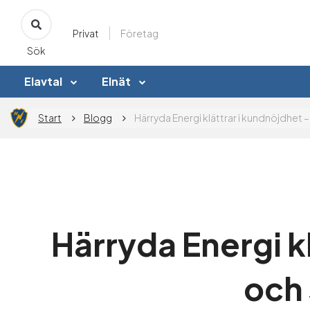
Privat
Företag
Sök
Elavtal
Elnät
Start
Blogg
Härryda Energi klättrar i kundnöjdhet 
Härryda Energi k
och 