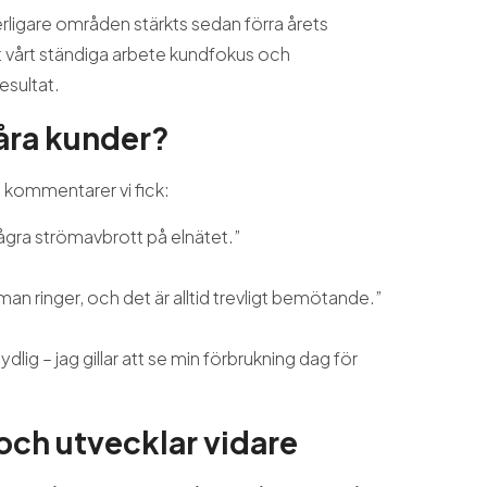
rligare områden stärkts sedan förra årets
att vårt ständiga arbete kundfokus och
esultat.
åra kunder?
na kommentarer vi fick:
några strömavbrott på elnätet.”
man ringer, och det är alltid trevligt bemötande.”
dlig – jag gillar att se min förbrukning dag för
 och utvecklar vidare