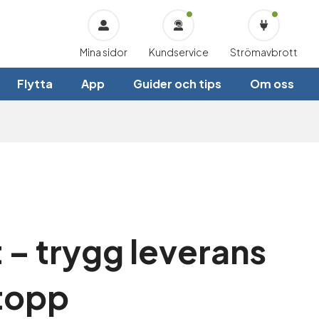
Mina sidor
Kundservice
Strömavbrott
Flytta
App
Guider och tips
Om oss
 – trygg leverans
 topp