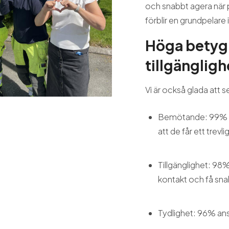
och snabbt agera när
förblir en grundpelare 
Höga betyg
tillgängligh
Vi är också glada att 
Bemötande: 99% a
att de får ett trev
Tillgänglighet: 98%
kontakt och få sna
Tydlighet: 96% anser