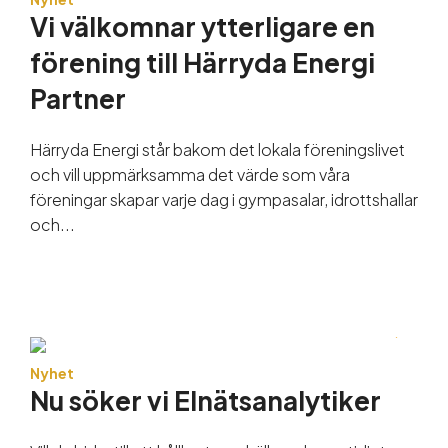
Guider och tips
Vi välkomnar ytterligare en
förening till Härryda Energi
Om oss
Partner
Härryda Energi står bakom det lokala föreningslivet
och vill uppmärksamma det värde som våra
föreningar skapar varje dag i gympasalar, idrottshallar
och...
Nyhet
Nu söker vi Elnätsanalytiker