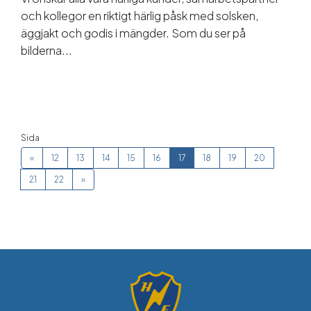
och kollegor en riktigt härlig påsk med solsken,
äggjakt och godis i mängder. Som du ser på
bilderna...
Sida
«
12
13
14
15
16
17
18
19
20
21
22
»