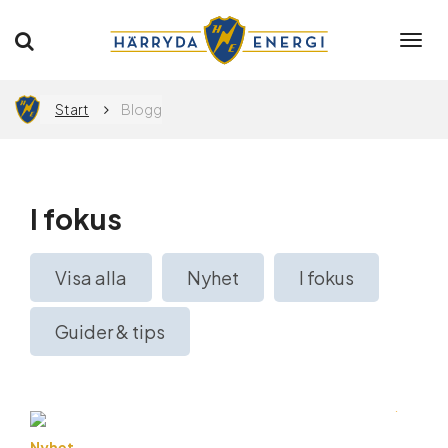
Togg
navi
Privat
Företag
Start
Blogg
Elavtal
I fokus
Elnät
Visa alla
Nyhet
I fokus
Flytta
Guider & tips
App
Nyhet