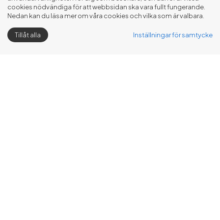
cookies nödvändiga för att webbsidan ska vara fullt fungerande.
Nedan kan du läsa mer om våra cookies och vilka som är valbara.
Tillåt alla
Inställningar för samtycke
Mina sidor
Sök
Kundservice
Drift