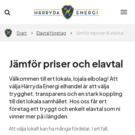
Togg
navi
Privat
Företag
Start
Elavtal företag
Jämför elpriser & elavtal
Elavtal
Jämför priser och elavtal
Elnät
Välkommen till ert lokala, lojala elbolag! Att
välja Härryda Energi elhandel är att välja
Flytta
trygghet, transparens och en stark koppling
till det lokala samhället. Hos oss får ert
företag ett tryggt och enkelt elavtal som ni
App
vinner mer på i längden.
Att välja lokalt kan ha många fördelar. I ert fall,