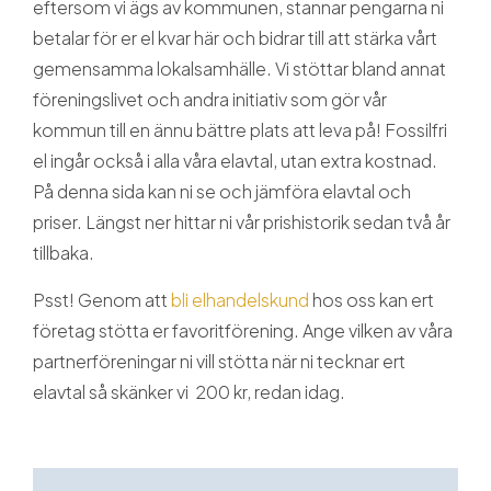
Guider och tips
eftersom vi ägs av kommunen, stannar pengarna ni
betalar för er el kvar här och bidrar till att stärka vårt
gemensamma lokal­samhälle. Vi stöttar bland annat
Om oss
föreningslivet och andra initiativ som gör vår
kommun till en ännu bättre plats att leva på! Fossilfri
el ingår också i alla våra elavtal, utan extra kostnad.
På denna sida kan ni se och jämföra elavtal och
priser. Längst ner hittar ni vår prishistorik sedan två år
tillbaka.
Psst! Genom att
bli elhandelskund
hos oss kan ert
företag stötta er favoritförening. Ange vilken av våra
partnerföreningar ni vill stötta när ni tecknar ert
elavtal så skänker vi 200 kr, redan idag.