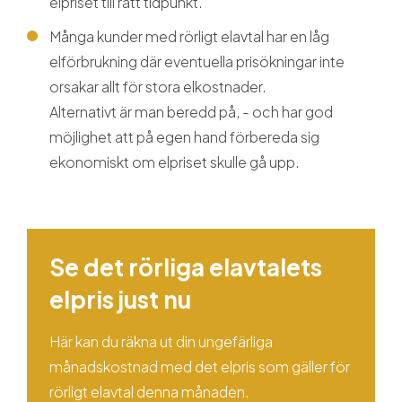
elpriset till rätt tidpunkt.
Många kunder med rörligt elavtal har en låg
elförbrukning där eventuella prisökningar inte
orsakar allt för stora elkostnader.
Alternativt är man beredd på, - och har god
möjlighet att på egen hand förbereda sig
ekonomiskt om elpriset skulle gå upp.
Se det rörliga elavtalets
elpris just nu
Här kan du räkna ut din ungefärliga
månadskostnad med det elpris som gäller för
rörligt elavtal denna månaden.