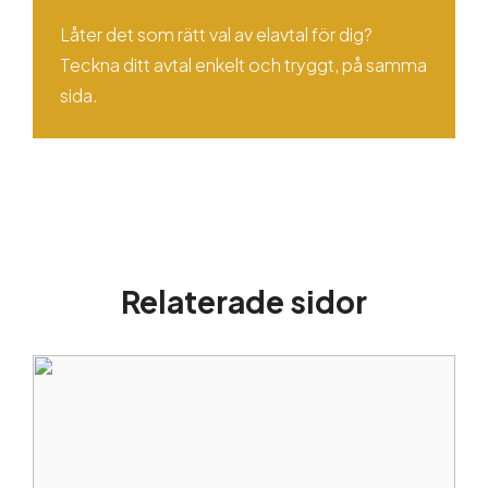
Låter det som rätt val av elavtal för dig?
Teckna ditt avtal enkelt och tryggt, på samma
sida.
Relaterade sidor