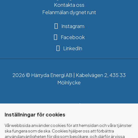
Kontakta oss
Felanmälan dygnet runt
Instagram
Facebook
LinkedIn
2026 © Härryda Energi AB | Kabelvägen 2, 435 33
Mölnlycke
Integritetspolicy
Inställningar för cookies
Cookies
Vår webbsida använder cookies för att hemsidan och våra tjänster
ska fungera som de ska. Cookies hjälper oss att förbättra
användarvänligheten för dig som besökare, och därför är vissa