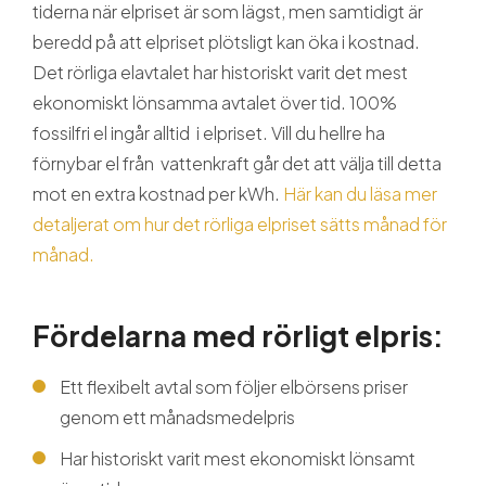
Guider och tips
tiderna när elpriset är som lägst, men samtidigt är
beredd på att elpriset plötsligt kan öka i kostnad.
Det rörliga elavtalet har historiskt varit det mest
Om oss
ekonomiskt lönsamma avtalet över tid. 100%
fossilfri el ingår alltid i elpriset. Vill du hellre ha
förnybar el från vattenkraft går det att välja till detta
mot en extra kostnad per kWh.
Här kan du läsa mer
detaljerat om hur det rörliga elpriset sätts månad för
månad.
Fördelarna med rörligt elpris:
Ett flexibelt avtal som följer elbörsens priser
genom ett månadsmedelpris
Har historiskt varit mest ekonomiskt lönsamt