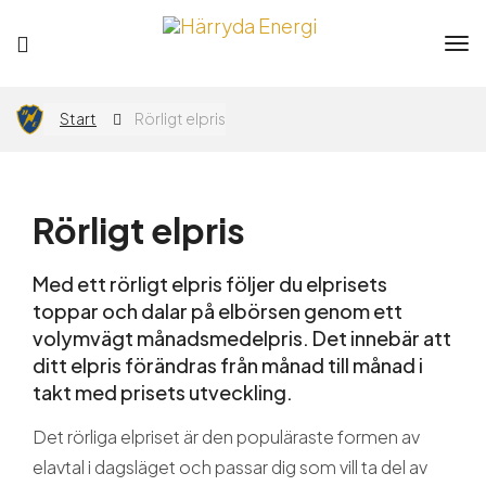
Tog
nav
Privat
Företag
Start
Rörligt elpris
Elavtal
Rörligt elpris
Elnät
Med ett rörligt elpris följer du elprisets
toppar och dalar på elbörsen genom ett
Flytta
volymvägt månadsmedelpris. Det innebär att
ditt elpris förändras från månad till månad i
takt med prisets utveckling.
App
Det rörliga elpriset är den populäraste formen av
elavtal i dagsläget och passar dig som vill ta del av