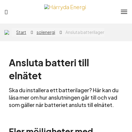
Tog
nav
Privat
Företag
Start
solenergi
Ansluta batterilager
Elavtal
Ansluta batteri till
Elnät
elnätet
Flytta
Ska du installera ett batterilager? Här kan du
läsa mer om hur anslutningen går till och vad
som gäller när batteriet ansluts till elnätet.
App
Fler möjligheter med