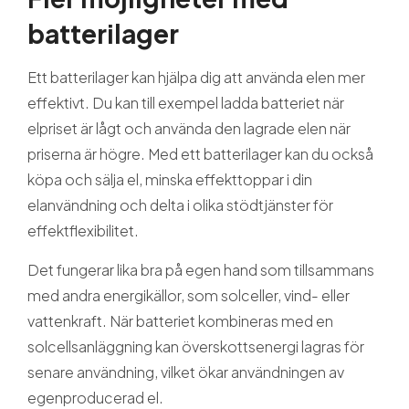
Guider och tips
batterilager
Om oss
Ett batterilager kan hjälpa dig att använda elen mer
effektivt. Du kan till exempel ladda batteriet när
elpriset är lågt och använda den lagrade elen när
priserna är högre. Med ett batterilager kan du också
köpa och sälja el, minska effekttoppar i din
elanvändning och delta i olika stödtjänster för
effektflexibilitet.
Det fungerar lika bra på egen hand som tillsammans
med andra energikällor, som solceller, vind- eller
vattenkraft. När batteriet kombineras med en
solcellsanläggning kan överskottsenergi lagras för
senare användning, vilket ökar användningen av
egenproducerad el.