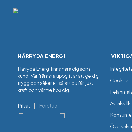
HÄRRYDA ENERGI
VIKTIG
Härryda Energi finns nära dig som
Integritet
kund. Vår främsta uppgift är att ge dig
Cookies
trygg och säker el, så att du får ljus,
kraft och värme hos dig.
Felanmäl
Avtalsvillk
Privat
Företag
Konsumen
Övervakni