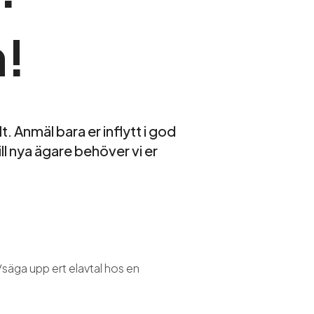
n!
t. Anmäl bara er inflytt i god
n till nya ägare behöver vi er
a/säga upp ert elavtal hos en