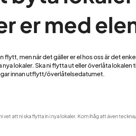
er er med ele
 flytt, men när det gäller er el hos oss är det enkel
 i era nya lokaler. Ska ni flytta ut eller överlåta lokale
agar innan utflytt/överlåtelsedatumet.
ni vet att ni ska flytta in i nya lokaler. Kom ihåg att även teckn