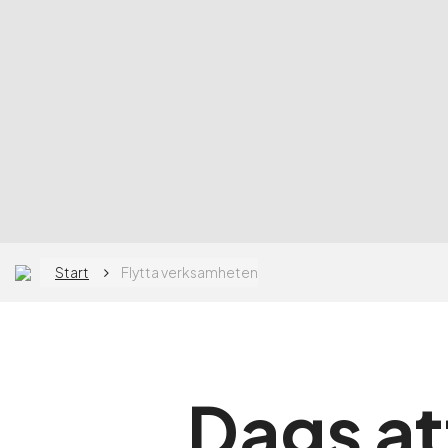
Start
Flytta verksamheten
Dags at