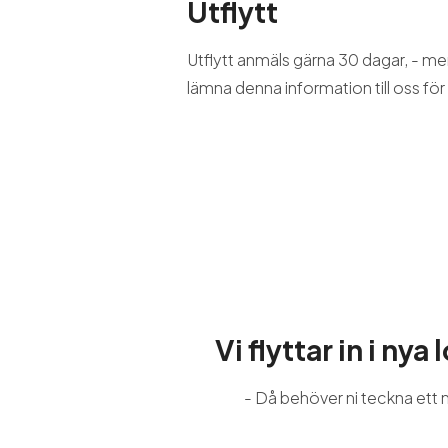
Utflytt
Utflytt anmäls gärna 30 dagar, - men
lämna denna information till oss fö
Vi flyttar in i nya 
- Då behöver ni teckna ett 