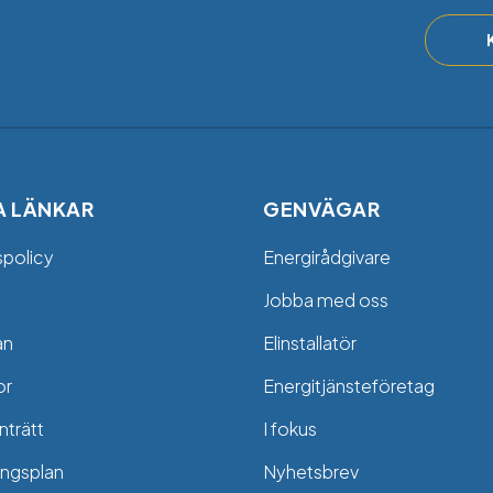
A LÄNKAR
GENVÄGAR
spolicy
Energirådgivare
Jobba med oss
an
Elinstallatör
or
Energitjänsteföretag
trätt
I fokus
ngsplan
Nyhetsbrev