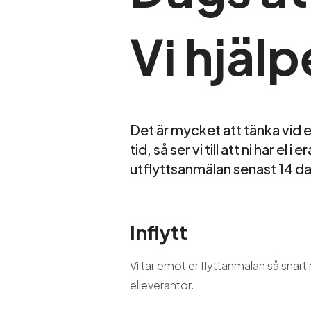
Vi hjälp
Det är mycket att tänka vid en
tid, så ser vi till att ni har el
utflyttsanmälan senast 14 d
Inflytt
Vi tar emot er flyttanmälan så snart 
elleverantör.