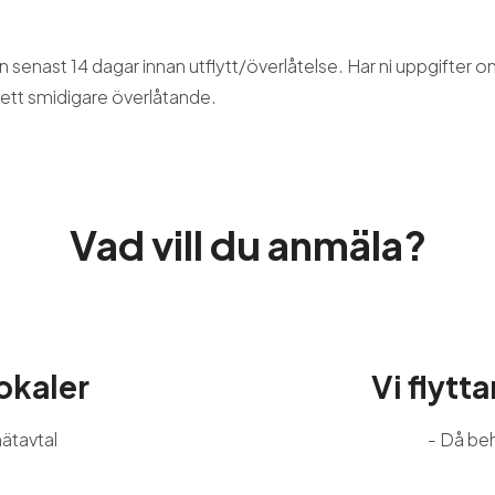
 senast 14 dagar innan utflytt/överlåtelse. Har ni uppgifter o
r ett smidigare överlåtande.
Vad vill du anmäla?
lokaler
Vi flytta
nätavtal
- Då beh