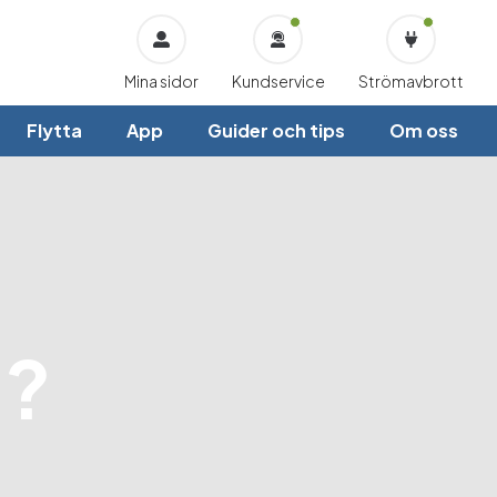
Mina sidor
Kundservice
Strömavbrott
Flytta
App
Guider och tips
Om oss
a?