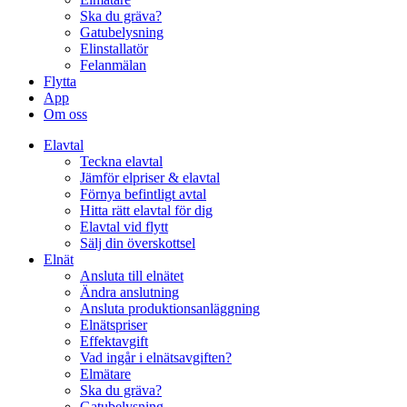
Ska du gräva?
Gatubelysning
Elinstallatör
Felanmälan
Flytta
App
Om oss
Elavtal
Teckna elavtal
Jämför elpriser & elavtal
Förnya befintligt avtal
Hitta rätt elavtal för dig
Elavtal vid flytt
Sälj din överskottsel
Elnät
Ansluta till elnätet
Ändra anslutning
Ansluta produktionsanläggning
Elnätspriser
Effektavgift
Vad ingår i elnätsavgiften?
Elmätare
Ska du gräva?
Gatubelysning