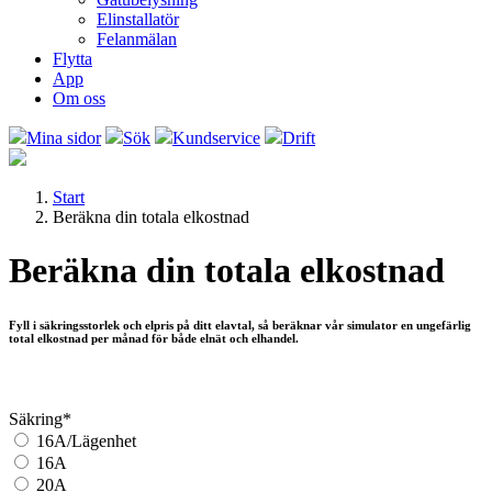
Elinstallatör
Felanmälan
Flytta
App
Om oss
Mina sidor
Sök
Kundservice
Drift
Start
Beräkna din totala elkostnad
Beräkna din totala elkostnad
Fyll i säkringsstorlek och elpris på ditt elavtal, så beräknar vår simulator en ungefärlig
total elkostnad per månad för både elnät och elhandel.
Säkring
*
16A/Lägenhet
16A
20A