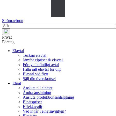
Strömavbrott
Privat
Företag
Elavtal
Teckna elavtal
Jämför elpriser & elavtal
Förnya befintligt avtal
Hitta rätt elavtal för dig
Elavtal vid flytt
Sälj din överskottsel
Elnät
Ansluta till elnätet
Ändra anslutning
Ansluta produktionsanläggning
Elnätspriser
Effektavgift
Vad ingår i elnätsavgiften?
Elmätare