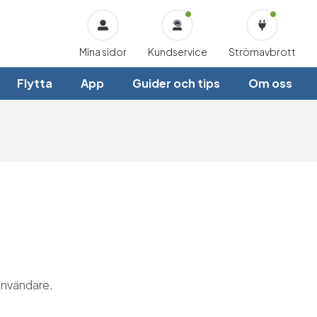
Mina sidor
Kundservice
Strömavbrott
Flytta
App
Guider och tips
Om oss
lanvändare.