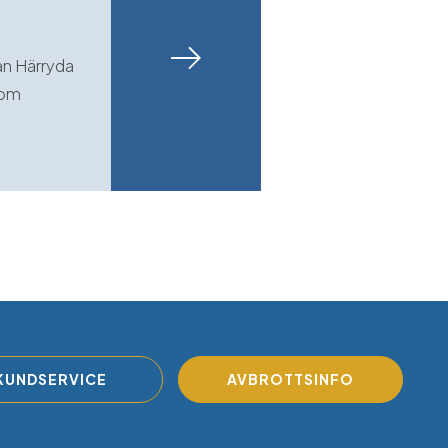
rån Härryda
som
KUNDSERVICE
AVBROTTSINFO