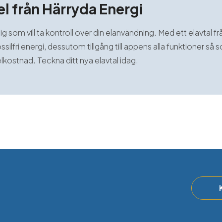
el från Härryda Energi
dig som vill ta kontroll över din elanvändning. Med ett elavtal f
silfri energi, dessutom tillgång till appens alla funktioner så 
lkostnad. Teckna ditt nya elavtal idag.