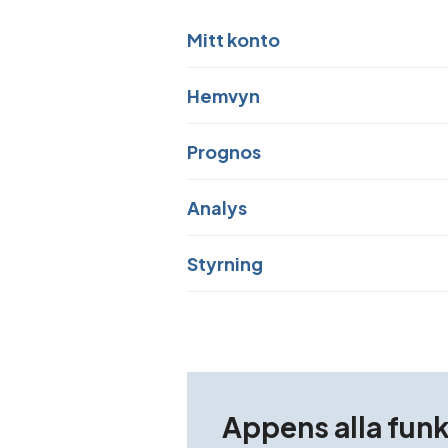
Mitt konto
Hemvyn
Prognos
Analys
Styrning
Appens alla fun