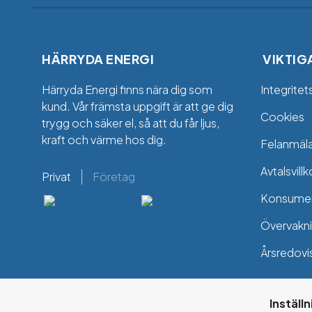
HÄRRYDA ENERGI
VIKTIG
Härryda Energi finns nära dig som
Integritet
kund. Vår främsta uppgift är att ge dig
Cookies
trygg och säker el, så att du får ljus,
kraft och värme hos dig.
Felanmäl
Avtalsvillk
Privat
Företag
Konsumen
Övervakni
Årsredovi
Inställ