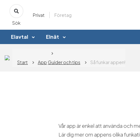
Privat
Företag
Sök
Elavtal
Elnät
Start
App
Guider och tips
Så funkar appen!
Vår app är enkel att använda och me
Lär dig mer om appens olika funkat