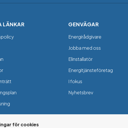
A LÄNKAR
GENVÄGAR
spolicy
Energirådgivare
Jobba med oss
an
Elinstallatör
or
Energitjänsteföretag
trätt
I fokus
ngsplan
Nyhetsbrev
sning
ningar för cookies