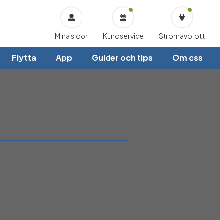
Mina sidor
Kundservice
Strömavbrott
Flytta
App
Guider och tips
Om oss