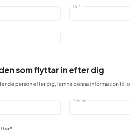
Ort
*
en som flyttar in efter dig
tande person efter dig, lämna denna information till o
Telefon
fter
*