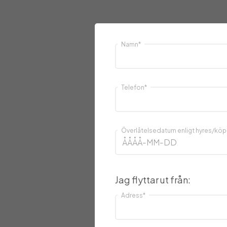
Namn
*
Telefon
*
Överlåtelsedatum enligt hyres/kö
Jag flyttar ut från:
Adress
*