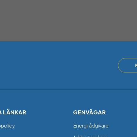
A LÄNKAR
GENVÄGAR
spolicy
Energirådgivare