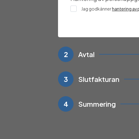
Jag godkänner
hantering av
2
Avtal
3
Slutfakturan
4
Summering