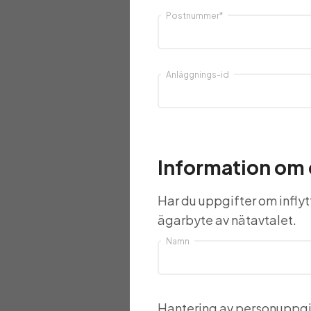
Postnummer
*
Anläggnings-id
Information om d
Har du uppgifter om inflyt
ägarbyte av nätavtalet.
Namn
Hantering av personuppgi